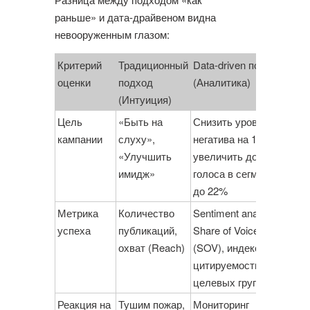
раньше» и дата-драйвеном видна
невооруженным глазом:
Критерий
Традиционный
Data-driven подход
оценки
подход
(Аналитика)
(Интуиция)
Цель
«Быть на
Снизить уровень
кампании
слуху»,
негатива на 15%,
«Улучшить
увеличить долю
имидж»
голоса в сегменте
до 22%
Метрика
Количество
Sentiment analysis,
успеха
публикаций,
Share of Voice
охват (Reach)
(SOV), индекс
цитируемости в
целевых группах
Реакция на
Тушим пожар,
Мониторинг