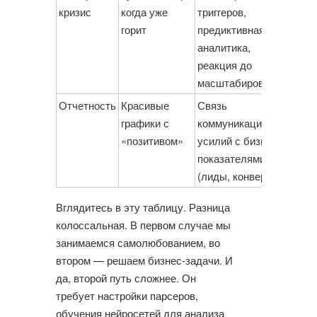
кризис
когда уже
триггеров,
горит
предиктивная
аналитика,
реакция до
масштабирования
Отчетность
Красивые
Связь
графики с
коммуникационных
«позитивом»
усилий с бизнес-
показателями
(лиды, конверсия)
Вглядитесь в эту таблицу. Разница
колоссальная. В первом случае мы
занимаемся самолюбованием, во
втором — решаем бизнес-задачи. И
да, второй путь сложнее. Он
требует настройки парсеров,
обучения нейросетей для анализа