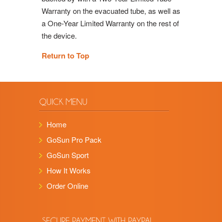
Warranty on the evacuated tube, as well as
a One-Year Limited Warranty on the rest of
the device.
Return to Top
Home
GoSun Pro Pack
GoSun Sport
How It Works
Order Online